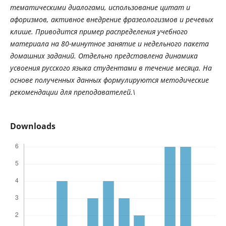
тематическими
диалогами
,
использование
цитат
и
афоризмов
,
активное
внедрение
фразеологизмов
и
речевых
клише
.
Приводится
пример
распределения
учебного
материала
на
80-
минутное
занятие
и
недельного
пакета
домашних
заданий
.
Отдельно
представлена
динамика
усвоения
русского
языка
студентами
в
течение
месяца
.
На
основе
полученных
данных
формулируются
методические
рекомендации
для
преподавателей
.\
Downloads