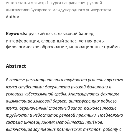
Автор статьи магистр 1- курса направления русской
лингвистики Бухарского международного университета
Author
Keywords:
русский язык, языковой барьер,
интерференция, словарный запас, устная речь,
филологическое образование, инновационные приёмы.
Abstract
В
статье
рассматриваются
трудности
усвоения
русского
языка
студентами
факультета
русской
филологии
в
условиях
узбекоязычной
среды
.
Анализируются
факторы
,
вызывающие
языковой
барьер
:
интерференция
родного
языка
,
ограниченный
словарный
запас
,
психологические
трудности
и
недостаток
речевой
практики
.
Предложена
система
инновационных
методических
приёмов
,
включающая
заучивание
поэтических
текстов
,
работу
с