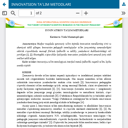
INNOVATSION TA’LIM METODLARI