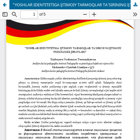
“YOSHLAR IDENTITETIGA IJTIMOIY TARMOQLAR TA'SIRINING IJTIMOIY PSIXOLOGIK JIHATLARI”