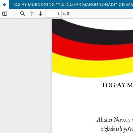
TOG‘AY MURODNING “YULDUZLAR MANGU YONADI” QISSASIN