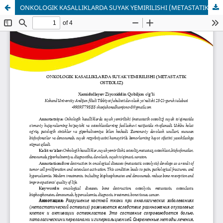
ONKOLOGIK KASALLIKLARDA SUYAK YEMIRILISHI (METASTATIK OSTEOLIZ)