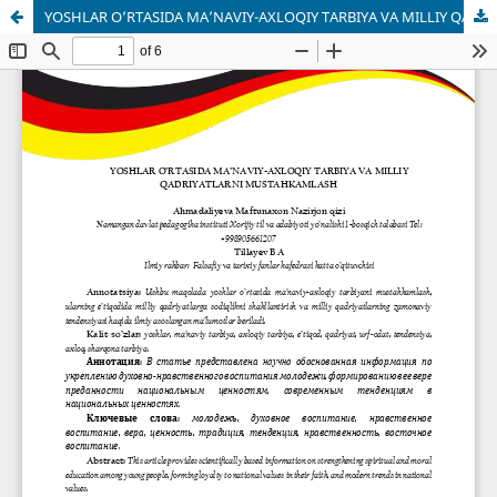
YOSHLAR O’RTASIDA MA’NAVIY-AXLOQIY TARBIYA VA MILLIY QADRIYATLARNI MUSTAHKAMLASH