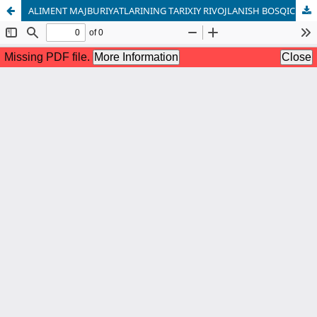
ALIMENT MAJBURIYATLARINING TARIXIY RIVOJLANISH BOSQICHLARI