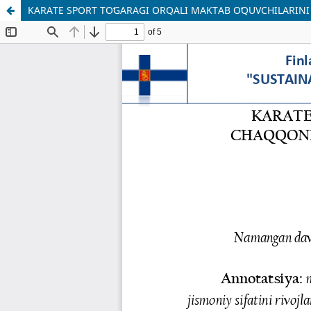
KARATE SPORT TOʻGARAGI ORQALI MAKTAB OʻQUVCHILARINI