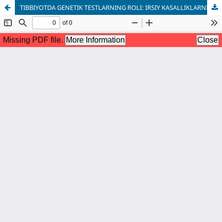
TIBBIYOTDA GENETIK TESTLARNING ROLI: IRSIY KASALLIKLARNING OLDINI OLISH