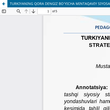
TURKIYANING QORA DENGIZ BO‘YICHA MINTAQAVIY SIYOSA