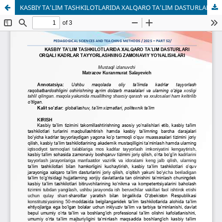
KASBIY TA’LIM TASHKILOTLARIDA XALQARO TA’LIM DASTURLARI ORQALI KADRLAR TAYYORLASHNING ZAMONAVIY YO‘NALISHLARI