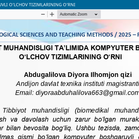
VLI O‘LCHOV TIZIMLARINING O‘RNI