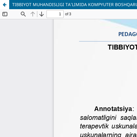
TIBBIYOT MUHANDISLIGI TA’LIMIDA KOMPYUTER BOSHQARU