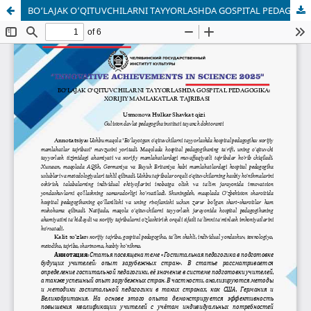
BO‘LAJAK O‘QITUVCHILARNI TAYYORLASHDA GOSPITAL PEDAGOGIKA: XORIJIY MAMLAKATLAR TAJRIBASI