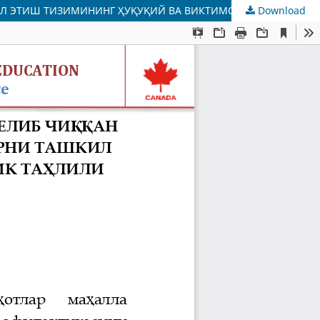
Download
МАҲАЛЛАЛАРНИ КРИМИНОГЕН ВАЗИЯТДАН КЕЛИБ ЧИҚҚАН ҲОЛДА ТОИФАЛАШ ВА ПРОФИЛАКТИК ТАДБИРЛАРНИ ТАШКИЛ ЭТИШ ТИЗИМИНИНГ ҲУҚУҚИЙ ВА ВИКТИМОЛОГИК ТАҲЛИЛИ