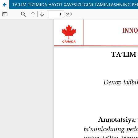
TA’LIM TIZIMIDA HAYOT XAVFSIZLIGINI TAMINLASHNING P