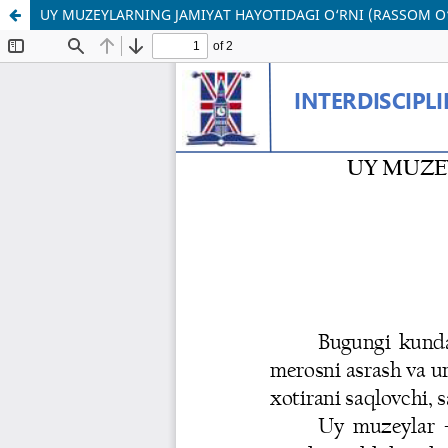
UY MUZEYLARNING JAMIYAT HAYOTIDAGI O‘RNI (RASSOM O