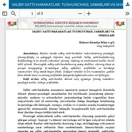
SALBIY XATTI-HARAKATLAR: TUSHUNCHASI, SABABLARI VA SHAKLLARI