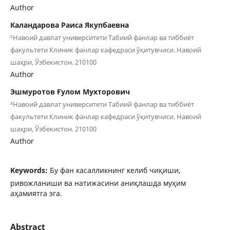
Author
Каландарова Раиса Якупбаевна
²Навоий давлат университети Табиий фанлар ва тиббиёт
факультети Клиник фанлар кафедраси ўқитувчиси. Навоий
шаҳри, Ўзбекистон. 210100
Author
Эшмуротов Ғулом Мухторович
³Навоий давлат университети Табиий фанлар ва тиббиёт
факультети Клиник фанлар кафедраси ўқитувчиси. Навоий
шаҳри, Ўзбекистон. 210100
Author
Keywords:
Бу фан касалликнинг келиб чиқиши,
ривожланиши ва натижасини аниқлашда муҳим
аҳамиятга эга.
Abstract