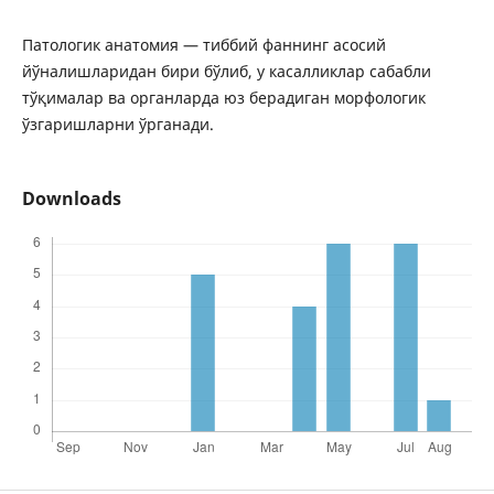
Патологик анатомия — тиббий фаннинг асосий
йўналишларидан бири бўлиб, у касалликлар сабабли
тўқималар ва органларда юз берадиган морфологик
ўзгаришларни ўрганади.
Downloads