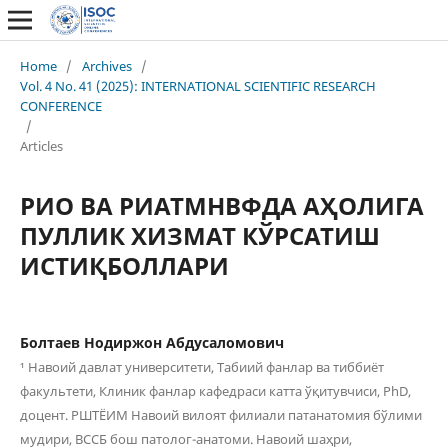
Home
/
Archives
/
Vol. 4 No. 41 (2025): INTERNATIONAL SCIENTIFIC RESEARCH
CONFERENCE
/
Articles
РИО ВА РИАТМНВФДА АҲОЛИГА
ПУЛЛИК ХИЗМАТ КЎРСАТИШ
ИСТИҚБОЛЛАРИ
Болтаев Нодиржон Абдусаломович
¹ Навоий давлат университети, Табиий фанлар ва тиббиёт
факультети, Клиник фанлар кафедраси катта ўқитувчиси, PhD,
доцент. РШТЁИМ Навоий вилоят филиали патанатомия бўлими
мудири, ВССБ бош патолог-анатоми. Навоий шаҳри,