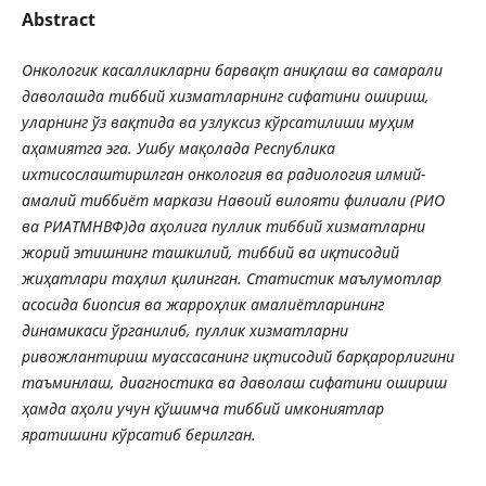
Abstract
Онкологик касалликларни барва
қ
т
ани
қ
лаш
ва
самарали
даволашда
тиббий
хизматларнинг
сифатини
ошириш
,
уларнинг
ўз
ва
қ
тида
ва
узлуксиз
кўрсатилиши
му
ҳ
им
а
ҳ
амиятга
эга
.
Ушбу
ма
қ
олада
Республика
ихтисослаштирилган
онкология
ва
радиология
илмий-
амалий тиббиёт маркази Навоий вилояти филиали (РИО
ва РИАТМНВФ)да а
ҳ
олига
пуллик
тиббий
хизматларни
жорий
этишнинг
ташкилий
,
тиббий
ва
и
қ
тисодий
жи
ҳ
атлари
та
ҳ
лил
қ
илинган
.
Статистик
маълумотлар
асосида
биопсия
ва
жарро
ҳ
лик
амалиётларининг
динамикаси
ўрганилиб, пуллик хизматларни
ривожлантириш муассасанинг и
қ
тисодий
бар
қ
арорлигини
таъминлаш
,
диагностика
ва
даволаш
сифатини
ошириш
ҳ
амда
а
ҳ
оли
учун
қ
ўшимча
тиббий
имкониятлар
яратишини
кўрсатиб
берилган
.