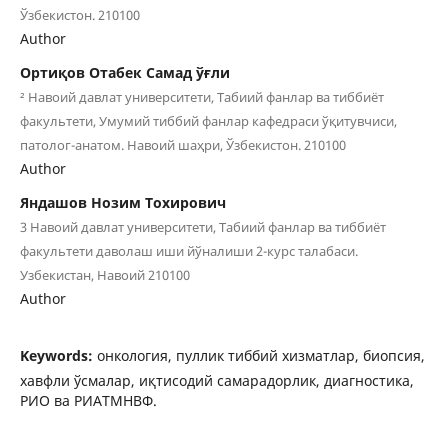
Ўзбекистон. 210100
Author
Ортиқов Отабек Самад ўғли
² Навоий давлат университети, Табиий фанлар ва тиббиёт
факультети, Умумий тиббий фанлар кафедраси ўқитувчиси,
патолог-анатом. Навоий шаҳри, Ўзбекистон. 210100
Author
Яндашов Нозим Тохирович
3 Навоий давлат университети, Табиий фанлар ва тиббиёт
факультети даволаш иши йўналиши 2-курс талабаси.
Узбекистан, Навоий 210100
Author
Keywords:
онкология, пуллик тиббий хизматлар, биопсия,
хавфли ўсмалар, иқтисодий самарадорлик, диагностика,
РИО ва РИАТМНВФ.