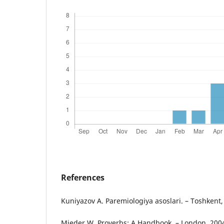
References
Kuniyazov A. Paremiologiya asoslari. – Toshkent,
Mieder W. Proverbs: A Handbook. – London, 200