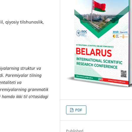
l, qiyosiy tilshunoslik,
iyalarning struktur va
di. Paremiyalar tilning
ntaliteti va
paremiyalarning grammatik
 hamda ikki til o’rtasidagi
PDF
Published