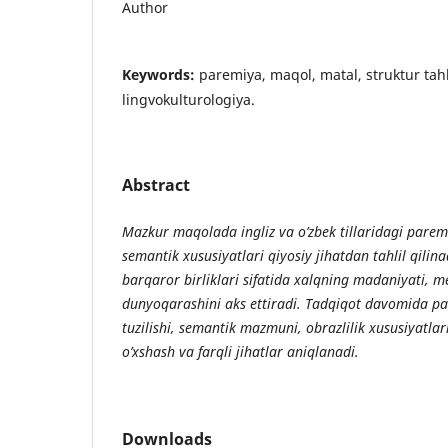
Author
Keywords:
paremiya, maqol, matal, struktur tahli
lingvokulturologiya.
Abstract
Mazkur maqolada ingliz va o’zbek tillaridagi parem
semantik xususiyatlari qiyosiy jihatdan tahlil qilina
barqaror birliklari sifatida xalqning madaniyati, me
dunyoqarashini aks ettiradi. Tadqiqot davomida 
tuzilishi, semantik mazmuni, obrazlilik xususiyatlari
o’xshash va farqli jihatlar aniqlanadi.
Downloads