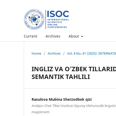
Current
Archives
About
Home
/
Archives
/
Vol. 4 No. 41 (2025): INTERN
INGLIZ VA O’ZBEK TILLAR
SEMANTIK TAHLILI
Rasulova Mubina Sherzodbek qizi
Andijon Chet Tillari Instituti Qiyosiy tilshunoslik lingvis
magistranti