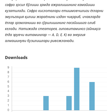
сафро
ҳ
осил
бўлиши
ҳ
амда
ажралишининг
камайиши
кузатилади
.
Сафро
кислоталари
етишмовчилиги
ё
ғ
ларни
эмульгация
қ
илиш
жараёнини
издан
чи
қ
ариб
,
ичакларда
ё
ғ
лар
ҳ
азмланиши
ва
сўрилишин
инг пасайишига олиб
келади. Натижада стеаторея, гиповитаминоз (айни
қ
са
ё
ғ
да
эрувчи
витаминлар
—
A
,
D
,
E
,
K
)
ва
энергия
алмашинуви
бузилишлари
ривожланади
.
Downloads