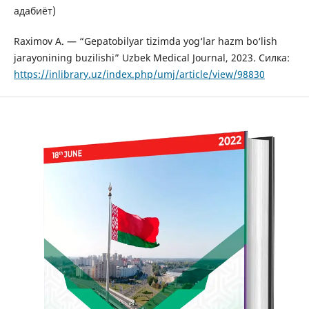
адабиёт)
Raximov A. — “Gepatobilyar tizimda yog‘lar hazm bo‘lish
jarayonining buzilishi” Uzbek Medical Journal, 2023. Силка:
https://inlibrary.uz/index.php/umj/article/view/98830