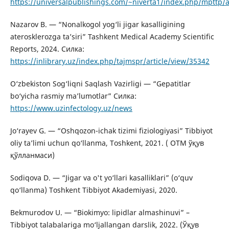
https://universalpublishings.com/~niverta1/index.php/mpttp/a
Nazarov B. — “Nonalkogol yog‘li jigar kasalligining
aterosklerozga ta’siri” Tashkent Medical Academy Scientific
Reports, 2024. Силка:
https://inlibrary.uz/index.php/tajmspr/article/view/35342
O‘zbekiston Sog‘liqni Saqlash Vazirligi — “Gepatitlar
bo‘yicha rasmiy ma’lumotlar” Силка:
https://www.uzinfectology.uz/news
Jo‘rayev G. — “Oshqozon-ichak tizimi fiziologiyasi” Tibbiyot
oliy ta’limi uchun qo‘llanma, Toshkent, 2021. ( ОТМ ўқув
қўлланмаси)
Sodiqova D. — “Jigar va o't yo‘llari kasalliklari” (o‘quv
qo‘llanma) Toshkent Tibbiyot Akademiyasi, 2020.
Bekmurodov U. — “Biokimyo: lipidlar almashinuvi” –
Tibbiyot talabalariga mo‘ljallangan darslik, 2022. (Ўқув