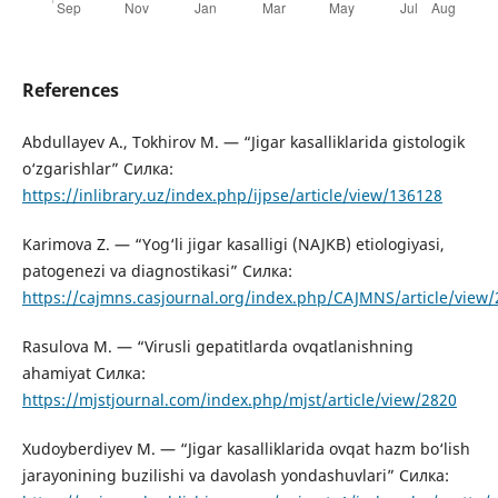
References
Abdullayev A., Tokhirov M. — “Jigar kasalliklarida gistologik
o‘zgarishlar” Силка:
https://inlibrary.uz/index.php/ijpse/article/view/136128
Karimova Z. — “Yog‘li jigar kasalligi (NAJKB) etiologiyasi,
patogenezi va diagnostikasi” Силка:
https://cajmns.casjournal.org/index.php/CAJMNS/article/view
Rasulova M. — “Virusli gepatitlarda ovqatlanishning
ahamiyat Силка:
https://mjstjournal.com/index.php/mjst/article/view/2820
Xudoyberdiyev M. — “Jigar kasalliklarida ovqat hazm bo‘lish
jarayonining buzilishi va davolash yondashuvlari” Силка: