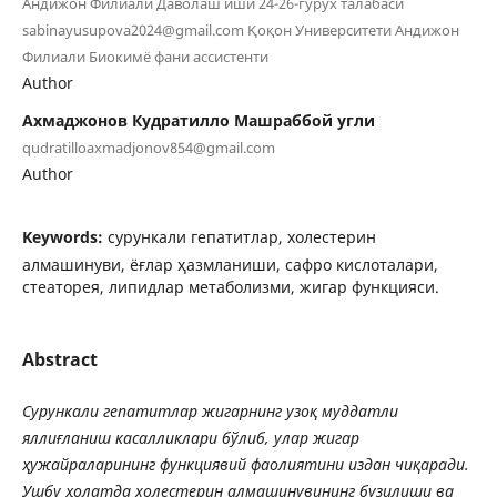
Андижон Филиали Даволаш иши 24-26-гурух талабаси
sabinayusupova2024@gmail.com Қоқон Университети Андижон
Филиали Биокимё фани ассистенти
Author
Aхмаджонов Кудратилло Машраббой угли
qudratilloaxmadjonov854@gmail.com
Author
Keywords:
сурункали гепатитлар, холестерин
алмашинуви, ёғлар ҳазмланиши, сафро кислоталари,
стеаторея, липидлар метаболизми, жигар функцияси.
Abstract
Сурункали гепатитлар жигарнинг узо
қ
муддатли
ялли
ғ
ланиш
касалликлари
бўлиб
,
улар
жигар
ҳ
ужайраларининг
функциявий
фа
олиятини издан чи
қ
аради
.
Ушбу
ҳ
олатда
холестерин
алмашинувининг
бузилиши
ва