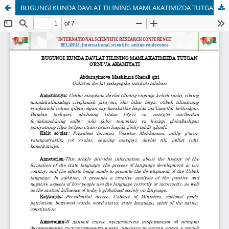
BUGUNGI KUNDA DAVLAT TILINING MAMLAKATIMIZDA TUTGAN O‘RNI VA AHAMIYATI