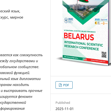
еский язык,
скурс, мирное
вается как совокупность
ежду государствами и
лобальном сообществе.
равовой функцией.
альный язык дипломатии
странам находить
PDF
 и выстраивать прочные
лизируется феномен
осударственной
Published
 формирования
2025-11-01