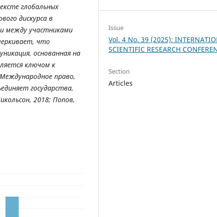
тексте глобальных
ового дискурса в
Issue
ти между участниками
Vol. 4 No. 39 (2025): INTERNATI
черкивает, что
SCIENTIFIC RESEARCH CONFERE
никация, основанная на
вляется ключом к
Section
. Международное право,
Articles
ъединяет государства,
икольсон, 2018; Попов,