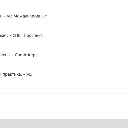
ы. – М.: Международные
ет. – СПб.: Проспект,
ations. – Cambridge:
 практика. – М.: