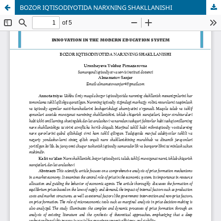
BOZOR IQTISODIYOTIDA NARXNING SHAKLLANISHI