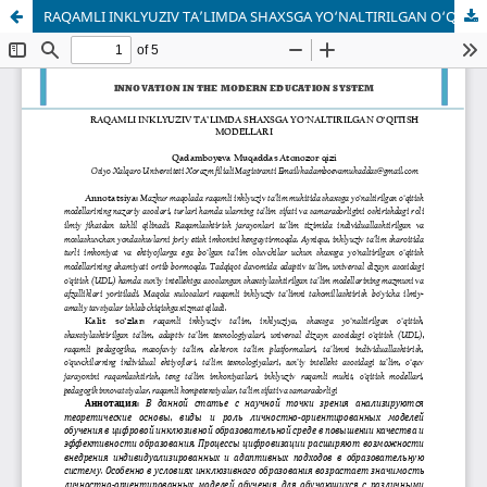
RAQAMLI INKLYUZIV TA’LIMDA SHAXSGA YO‘NALTIRILGAN O‘QITISH MODELLARI