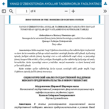
YANGI O‘ZBEKISTONDA AYOLLAR TADBIRKORLIK FAOLIYATINI DAVLAT TOMONIDAN QO‘LLAB-QUVVATLASHINING SOTSIOLGIK TAHLILI